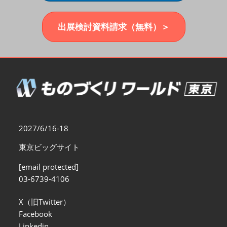
福岡展(12月)
2026年12月02日
マリンメッセ福岡｜MARIN MESSE Fukuoka
出展検討資料請求（無料）＞
2027/6/16-18
東京ビッグサイト
[email protected]
03-6739-4106
X（旧Twitter）
Facebook
Linkedin