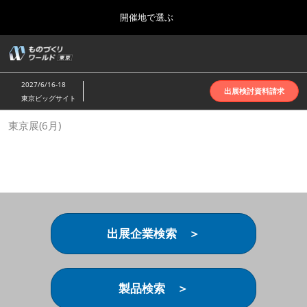
Press
ス
開催地で選ぶ
Escape
キ
to
ッ
close
ホーム
グ
プ
the
ロ
2026年10月07日
し
ー
menu.
インテックス大阪 | INTEX Osaka
2027/6/16-18
バ
出展検討資料請求
て
東京ビッグサイト
ル
進
ナ
名古屋展(4月)
東京展(6月)
ビ
む
2027年04月07日
ゲ
ポートメッセなごや | Port Messe Nagoya
ー
シ
ョ
東京展(6月)
ン
2027年06月16日
を
東京ビッグサイト | Tokyo Big Sight
折
り
出展企業検索 ＞
た
大阪展(10月)
た
2026年10月07日
む
インテックス大阪 | INTEX Osaka
製品検索 ＞