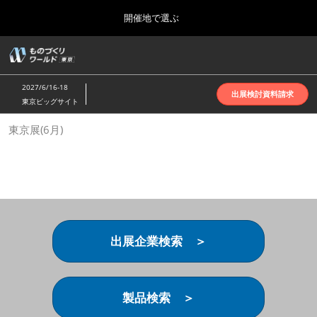
Press
ス
開催地で選ぶ
Escape
キ
to
ッ
close
ホーム
グ
プ
the
ロ
2026年10月07日
し
ー
menu.
インテックス大阪 | INTEX Osaka
2027/6/16-18
バ
出展検討資料請求
て
東京ビッグサイト
ル
進
ナ
名古屋展(4月)
東京展(6月)
ビ
む
2027年04月07日
ゲ
ポートメッセなごや | Port Messe Nagoya
ー
シ
ョ
東京展(6月)
ン
2027年06月16日
を
東京ビッグサイト | Tokyo Big Sight
折
り
出展企業検索 ＞
た
大阪展(10月)
た
2026年10月07日
む
インテックス大阪 | INTEX Osaka
製品検索 ＞