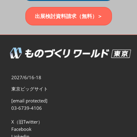
福岡展(12月)
2026年12月02日
マリンメッセ福岡｜MARIN MESSE Fukuoka
出展検討資料請求（無料）＞
2027/6/16-18
東京ビッグサイト
[email protected]
03-6739-4106
X（旧Twitter）
Facebook
Linkedin