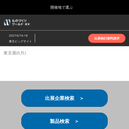
Press
ス
開催地で選ぶ
Escape
キ
to
ッ
close
ホーム
グ
プ
the
ロ
2026年10月07日
し
ー
menu.
インテックス大阪 | INTEX Osaka
2027/6/16-18
バ
出展検討資料請求
て
東京ビッグサイト
ル
進
ナ
名古屋展(4月)
東京展(6月)
ビ
む
2027年04月07日
ゲ
ポートメッセなごや | Port Messe Nagoya
ー
シ
ョ
東京展(6月)
ン
2027年06月16日
を
東京ビッグサイト | Tokyo Big Sight
折
り
出展企業検索 ＞
た
大阪展(10月)
た
2026年10月07日
む
インテックス大阪 | INTEX Osaka
製品検索 ＞