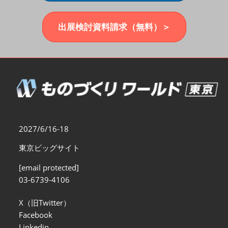
福岡展(12月)
2026年12月02日
マリンメッセ福岡｜MARIN MESSE Fukuoka
出展検討資料請求（無料）＞
2027/6/16-18
東京ビッグサイト
[email protected]
03-6739-4106
X（旧Twitter）
Facebook
Linkedin