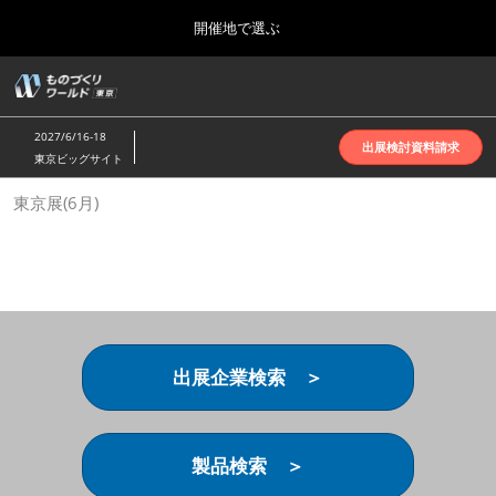
Press
ス
開催地で選ぶ
Escape
キ
to
ッ
close
ホーム
グ
プ
the
ロ
2026年10月07日
し
ー
menu.
インテックス大阪 | INTEX Osaka
2027/6/16-18
バ
出展検討資料請求
て
東京ビッグサイト
ル
進
ナ
名古屋展(4月)
東京展(6月)
ビ
む
2027年04月07日
ゲ
ポートメッセなごや | Port Messe Nagoya
ー
シ
ョ
東京展(6月)
ン
2027年06月16日
を
東京ビッグサイト | Tokyo Big Sight
折
り
出展企業検索 ＞
た
大阪展(10月)
た
2026年10月07日
む
インテックス大阪 | INTEX Osaka
製品検索 ＞