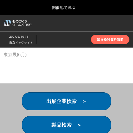
Press
ス
開催地で選ぶ
Escape
キ
to
ッ
close
ホーム
グ
プ
the
ロ
2026年10月07日
し
ー
menu.
インテックス大阪 | INTEX Osaka
2027/6/16-18
バ
出展検討資料請求
て
東京ビッグサイト
ル
進
ナ
名古屋展(4月)
東京展(6月)
ビ
む
2027年04月07日
ゲ
ポートメッセなごや | Port Messe Nagoya
ー
シ
ョ
東京展(6月)
ン
2027年06月16日
を
東京ビッグサイト | Tokyo Big Sight
折
り
出展企業検索 ＞
た
大阪展(10月)
た
2026年10月07日
む
インテックス大阪 | INTEX Osaka
製品検索 ＞