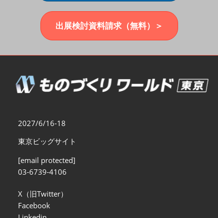
福岡展(12月)
2026年12月02日
マリンメッセ福岡｜MARIN MESSE Fukuoka
出展検討資料請求（無料）＞
2027/6/16-18
東京ビッグサイト
[email protected]
03-6739-4106
X（旧Twitter）
Facebook
Linkedin