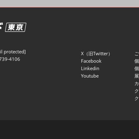
セミナー参加ポリ
l protected]
X（旧Twitter）
739-4106
Facebook
Linkedin
Youtube