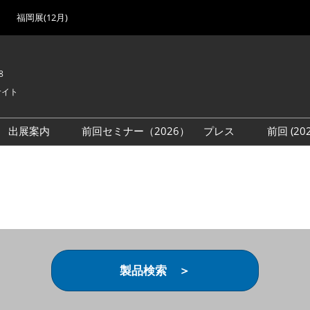
福岡展(12月)
8
サイト
出展案内
前回セミナー（2026）
プレス
前回 (2
展
展社・製品検索
出展検討資料を請求する
取材事前登録
会場
（無料）
展製品特集 一覧
来場者
ローバル･サプライ
特集
目の併催イベント
法について
製品検索 ＞