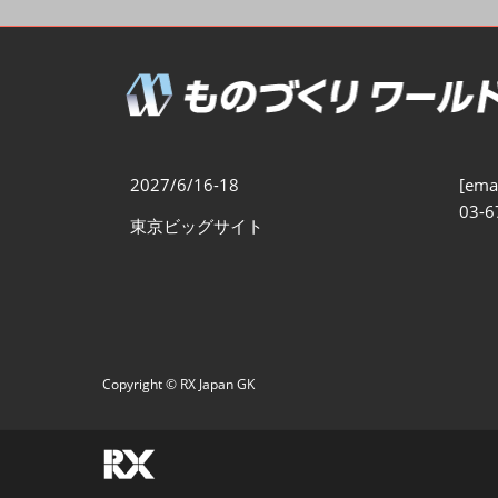
製造業DX展
展示会・
シー
ものづくりODM/EMS展
製造業サイバーセキュリテ
ィ展
スマートメンテナンス展
2027/6/16-18
[emai
ものづくりNEXT
03-6
東京ビッグサイト
製造業×フィジカルAI展
Copyright © RX Japan GK