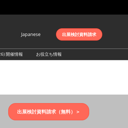
Japanese
出展検討資料請求
Japanese
English
026) 開催情報
お役立ち情報
简体中文
初日の様子 (2026)
한국어
数 (2026)
出展検討資料請求（無料）＞