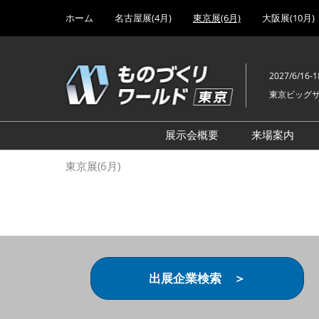
Press
ス
ホーム
名古屋展(4月)
東京展(6月)
大阪展(10月)
Escape
キ
to
ッ
close
プ
the
2027/6/16-1
し
menu.
東京ビッグ
て
進
む
展示会概要
来場案内
設計･製造ソリューション
前回 出
東京展(6月)
機械要素技術展
前回 出
ヘルスケア･医療機器 開発
前回 グ
展
チェーン
工場設備･備品展
前回 注
次世代3Dプリンタ展
ご来場方
出展企業検索 ＞
計測･検査･センサ展
アクセス