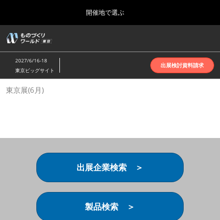
Press
ス
開催地で選ぶ
Escape
キ
to
ッ
close
ホーム
グ
プ
the
ロ
2026年10月07日
し
ー
menu.
インテックス大阪 | INTEX Osaka
2027/6/16-18
バ
出展検討資料請求
て
東京ビッグサイト
ル
進
ナ
名古屋展(4月)
東京展(6月)
ビ
む
2027年04月07日
ゲ
ポートメッセなごや | Port Messe Nagoya
ー
シ
ョ
東京展(6月)
ン
2027年06月16日
を
東京ビッグサイト | Tokyo Big Sight
折
り
出展企業検索 ＞
た
大阪展(10月)
た
2026年10月07日
む
インテックス大阪 | INTEX Osaka
製品検索 ＞