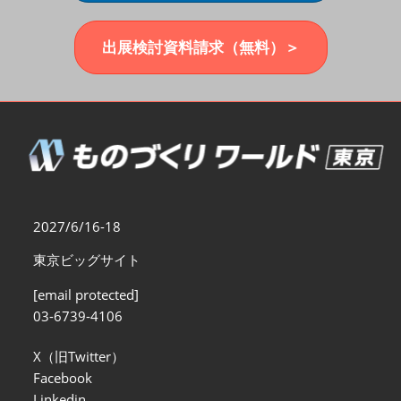
福岡展(12月)
2026年12月02日
マリンメッセ福岡｜MARIN MESSE Fukuoka
出展検討資料請求（無料）＞
2027/6/16-18
東京ビッグサイト
[email protected]
03-6739-4106
X（旧Twitter）
Facebook
Linkedin