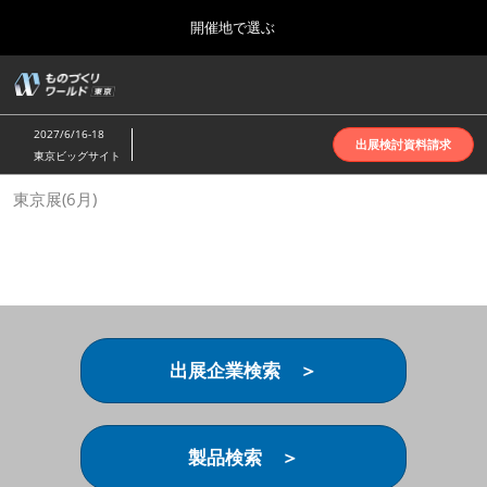
Press
ス
開催地で選ぶ
Escape
キ
to
ッ
close
ホーム
グ
プ
the
ロ
2026年10月07日
し
ー
menu.
インテックス大阪 | INTEX Osaka
2027/6/16-18
バ
出展検討資料請求
て
東京ビッグサイト
ル
進
ナ
名古屋展(4月)
東京展(6月)
ビ
む
2027年04月07日
ゲ
ポートメッセなごや | Port Messe Nagoya
ー
シ
ョ
東京展(6月)
ン
2027年06月16日
を
東京ビッグサイト | Tokyo Big Sight
折
り
出展企業検索 ＞
た
大阪展(10月)
た
2026年10月07日
む
インテックス大阪 | INTEX Osaka
製品検索 ＞