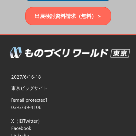
福岡展(12月)
2026年12月02日
マリンメッセ福岡｜MARIN MESSE Fukuoka
出展検討資料請求（無料）＞
2027/6/16-18
東京ビッグサイト
[email protected]
03-6739-4106
X（旧Twitter）
Facebook
Linkedin