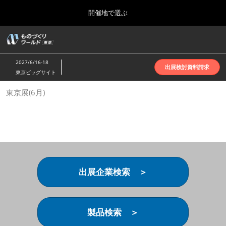
Press
ス
開催地で選ぶ
Escape
キ
to
ッ
close
ホーム
グ
プ
the
ロ
2026年10月07日
し
ー
menu.
インテックス大阪 | INTEX Osaka
2027/6/16-18
バ
出展検討資料請求
て
東京ビッグサイト
ル
進
ナ
名古屋展(4月)
東京展(6月)
ビ
む
2027年04月07日
ゲ
ポートメッセなごや | Port Messe Nagoya
ー
シ
ョ
東京展(6月)
ン
2027年06月16日
を
東京ビッグサイト | Tokyo Big Sight
折
り
出展企業検索 ＞
た
大阪展(10月)
た
2026年10月07日
む
インテックス大阪 | INTEX Osaka
製品検索 ＞