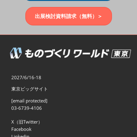
福岡展(12月)
2026年12月02日
マリンメッセ福岡｜MARIN MESSE Fukuoka
出展検討資料請求（無料）＞
2027/6/16-18
東京ビッグサイト
[email protected]
03-6739-4106
X（旧Twitter）
Facebook
Linkedin