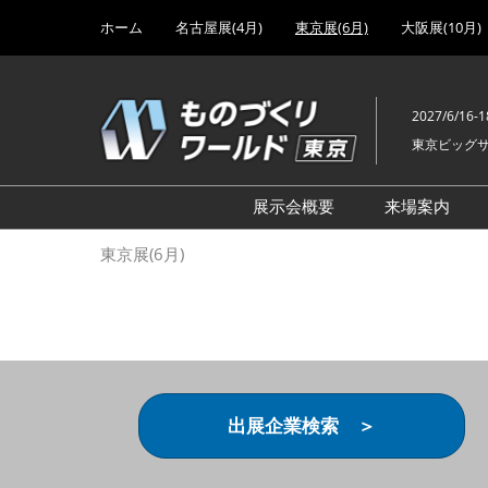
Press
ス
ホーム
名古屋展(4月)
東京展(6月)
大阪展(10月)
Escape
キ
to
ッ
close
プ
the
2027/6/16-1
し
menu.
東京ビッグ
て
進
む
展示会概要
来場案内
設計･製造ソリューション
前回 出
東京展(6月)
機械要素技術展
前回 出
ヘルスケア･医療機器 開発
前回 グ
展
チェーン
工場設備･備品展
前回 注
次世代3Dプリンタ展
ご来場方
出展企業検索 ＞
計測･検査･センサ展
アクセス