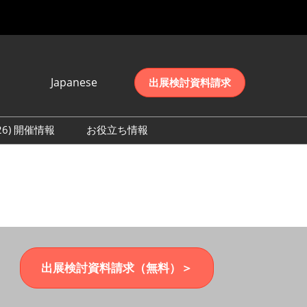
Japanese
出展検討資料請求
Japanese
English
026) 開催情報
お役立ち情報
简体中文
初日の様子 (2026)
한국어
数 (2026)
出展検討資料請求（無料）＞