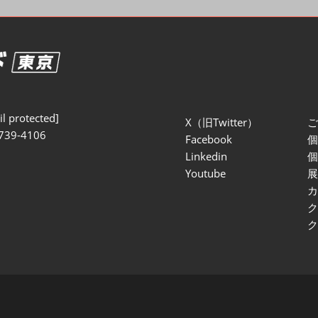
セミナー参加ポリ
l protected]
X（旧Twitter）
739-4106
Facebook
Linkedin
Youtube