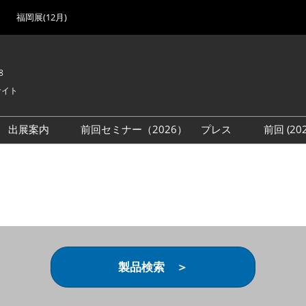
福岡展(12月)
8
サイト
出展案内
前回セミナー（2026）
プレス
前回 (2
展
展社・製品検索
出展検討資料を請求する
取材事前登録
会場
（無料）
展製品特集 一覧
来場者
ローバル･サプライ
特集
目の併催イベント
法について
製品検索 ＞