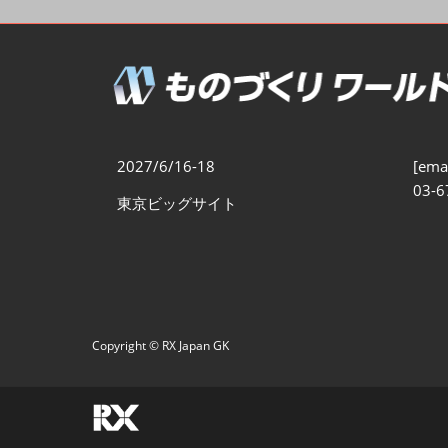
製造業DX展
展示会・
シー
ものづくりODM/EMS展
製造業サイバーセキュリテ
ィ展
スマートメンテナンス展
2027/6/16-18
[emai
ものづくりNEXT
03-6
東京ビッグサイト
製造業×フィジカルAI展
Copyright © RX Japan GK