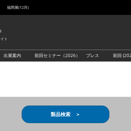
福岡展(12月)
8
サイト
出展案内
前回セミナー（2026）
プレス
前回 (2
展
展社・製品検索
出展検討資料を請求する
取材事前登録
会場
（無料）
展製品特集 一覧
来場者
ローバル･サプライ
特集
目の併催イベント
法について
製品検索 ＞