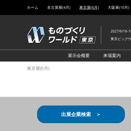
Press
ス
ホーム
名古屋展(4月)
東京展(6月)
大阪展(10月)
Escape
キ
to
ッ
close
プ
the
2027/6/16-1
し
menu.
東京ビッグ
て
進
む
展示会概要
来場案内
設計･製造ソリューション
前回 出
東京展(6月)
機械要素技術展
前回 出
ヘルスケア･医療機器 開発
前回 グ
展
チェーン
工場設備･備品展
前回 注
次世代3Dプリンタ展
ご来場方
出展企業検索 ＞
計測･検査･センサ展
アクセス