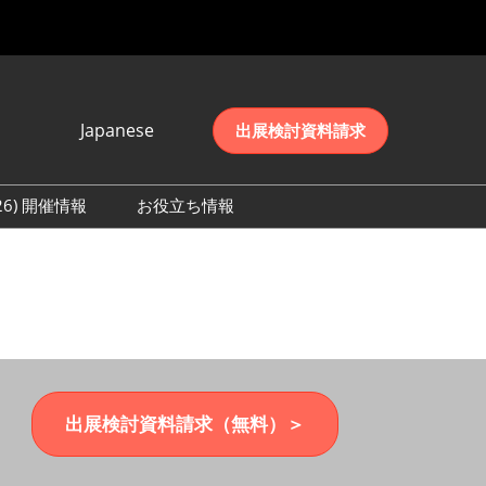
Japanese
出展検討資料請求
Japanese
English
026) 開催情報
お役立ち情報
简体中文
初日の様子 (2026)
한국어
数 (2026)
出展検討資料請求（無料）＞