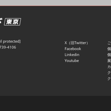
セミナー参加ポリ
l protected]
X（旧Twitter）
739-4106
Facebook
Linkedin
Youtube