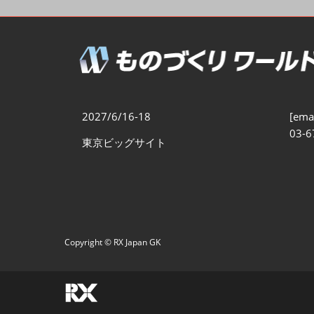
製造業DX展
展示会・
シー
ものづくりODM/EMS展
製造業サイバーセキュリテ
ィ展
スマートメンテナンス展
2027/6/16-18
[emai
ものづくりNEXT
03-6
東京ビッグサイト
製造業×フィジカルAI展
Copyright © RX Japan GK