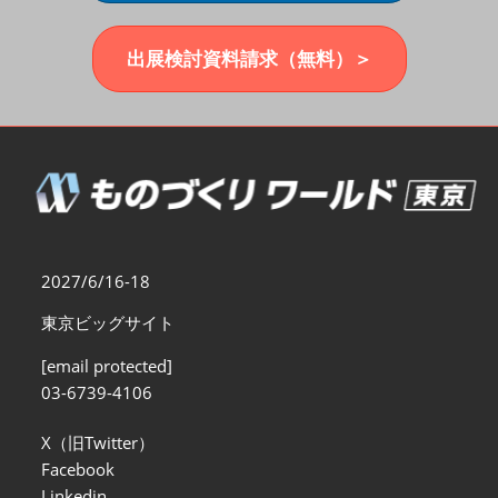
福岡展(12月)
2026年12月02日
マリンメッセ福岡｜MARIN MESSE Fukuoka
出展検討資料請求（無料）＞
2027/6/16-18
東京ビッグサイト
[email protected]
03-6739-4106
X（旧Twitter）
Facebook
Linkedin