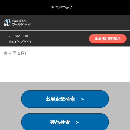
Press
ス
開催地で選ぶ
Escape
キ
to
ッ
close
ホーム
グ
プ
the
ロ
2026年10月07日
し
ー
menu.
インテックス大阪 | INTEX Osaka
2027/6/16-18
バ
出展検討資料請求
て
東京ビッグサイト
ル
進
ナ
名古屋展(4月)
東京展(6月)
ビ
む
2027年04月07日
ゲ
ポートメッセなごや | Port Messe Nagoya
ー
シ
ョ
東京展(6月)
ン
2027年06月16日
を
東京ビッグサイト | Tokyo Big Sight
折
り
出展企業検索 ＞
た
大阪展(10月)
た
2026年10月07日
む
インテックス大阪 | INTEX Osaka
製品検索 ＞