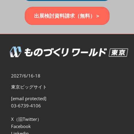
福岡展(12月)
2026年12月02日
マリンメッセ福岡｜MARIN MESSE Fukuoka
出展検討資料請求（無料）＞
2027/6/16-18
東京ビッグサイト
[email protected]
03-6739-4106
X（旧Twitter）
Facebook
Linkedin