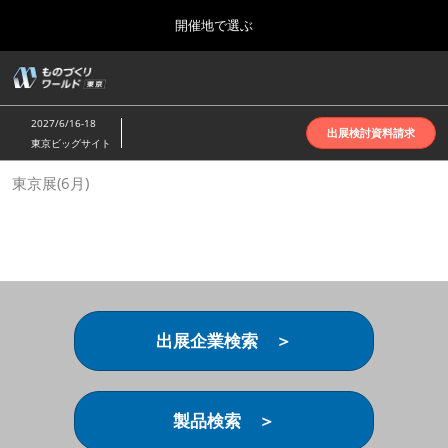
Press
ス
開催地で選ぶ
Escape
キ
to
ッ
close
ホーム
グ
プ
the
ロ
2026年10月07日
し
ー
menu.
インテックス大阪 | INTEX Osaka
2027/6/16-18
バ
出展検討資料請求
て
東京ビッグサイト
ル
進
ナ
名古屋展(4月)
東京展(6月)
ビ
む
2027年04月07日
ゲ
ポートメッセなごや | Port Messe Nagoya
ー
シ
ョ
東京展(6月)
ン
2027年06月16日
を
東京ビッグサイト | Tokyo Big Sight
折
り
出展企業検索 ＞
た
大阪展(10月)
た
2026年10月07日
む
インテックス大阪 | INTEX Osaka
製品検索 ＞