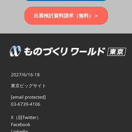
福岡展(12月)
2026年12月02日
マリンメッセ福岡｜MARIN MESSE Fukuoka
出展検討資料請求（無料）＞
2027/6/16-18
東京ビッグサイト
[email protected]
03-6739-4106
X（旧Twitter）
Facebook
Linkedin