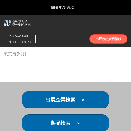
Press
ス
開催地で選ぶ
Escape
キ
to
ッ
close
ホーム
グ
プ
the
ロ
2026年10月07日
し
ー
menu.
インテックス大阪 | INTEX Osaka
2027/6/16-18
バ
出展検討資料請求
て
東京ビッグサイト
ル
進
ナ
名古屋展(4月)
東京展(6月)
ビ
む
2027年04月07日
ゲ
ポートメッセなごや | Port Messe Nagoya
ー
シ
ョ
東京展(6月)
ン
2027年06月16日
を
東京ビッグサイト | Tokyo Big Sight
折
り
出展企業検索 ＞
た
大阪展(10月)
た
2026年10月07日
む
インテックス大阪 | INTEX Osaka
製品検索 ＞