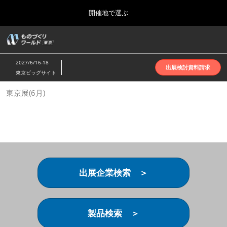
Press
ス
開催地で選ぶ
Escape
キ
to
ッ
close
ホーム
グ
プ
the
ロ
2026年10月07日
し
ー
menu.
インテックス大阪 | INTEX Osaka
2027/6/16-18
バ
出展検討資料請求
て
東京ビッグサイト
ル
進
ナ
名古屋展(4月)
東京展(6月)
ビ
む
2027年04月07日
ゲ
ポートメッセなごや | Port Messe Nagoya
ー
シ
ョ
東京展(6月)
ン
2027年06月16日
を
東京ビッグサイト | Tokyo Big Sight
折
り
出展企業検索 ＞
た
大阪展(10月)
た
2026年10月07日
む
インテックス大阪 | INTEX Osaka
製品検索 ＞