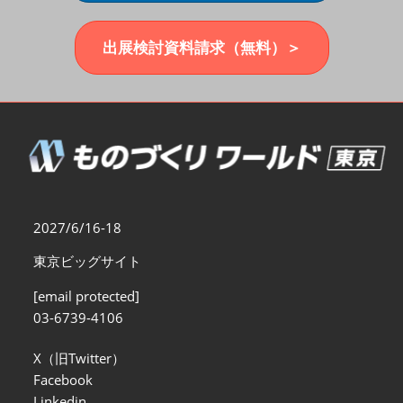
福岡展(12月)
2026年12月02日
マリンメッセ福岡｜MARIN MESSE Fukuoka
出展検討資料請求（無料）＞
2027/6/16-18
東京ビッグサイト
[email protected]
03-6739-4106
X（旧Twitter）
Facebook
Linkedin