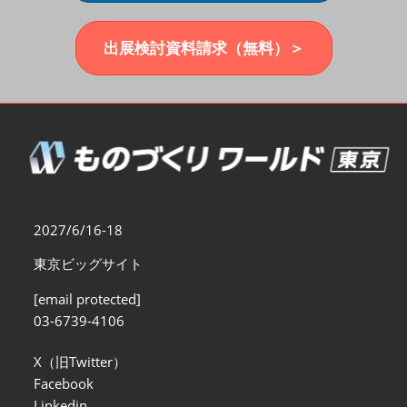
福岡展(12月)
2026年12月02日
マリンメッセ福岡｜MARIN MESSE Fukuoka
出展検討資料請求（無料）＞
2027/6/16-18
東京ビッグサイト
[email protected]
03-6739-4106
X（旧Twitter）
Facebook
Linkedin