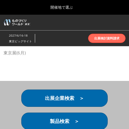
Press
ス
開催地で選ぶ
Escape
キ
to
ッ
close
ホーム
グ
プ
the
ロ
2026年10月07日
し
ー
menu.
インテックス大阪 | INTEX Osaka
2027/6/16-18
バ
出展検討資料請求
て
東京ビッグサイト
ル
進
ナ
名古屋展(4月)
東京展(6月)
ビ
む
2027年04月07日
ゲ
ポートメッセなごや | Port Messe Nagoya
ー
シ
ョ
東京展(6月)
ン
2027年06月16日
を
東京ビッグサイト | Tokyo Big Sight
折
り
出展企業検索 ＞
た
大阪展(10月)
た
2026年10月07日
む
インテックス大阪 | INTEX Osaka
製品検索 ＞