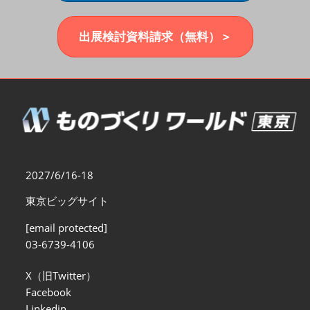
福岡展(12月)
2026年12月02日
マリンメッセ福岡｜MARIN MESSE Fukuoka
出展検討資料請求（無料）＞
2027/6/16-18
東京ビッグサイト
[email protected]
03-6739-4106
X（旧Twitter）
Facebook
Linkedin