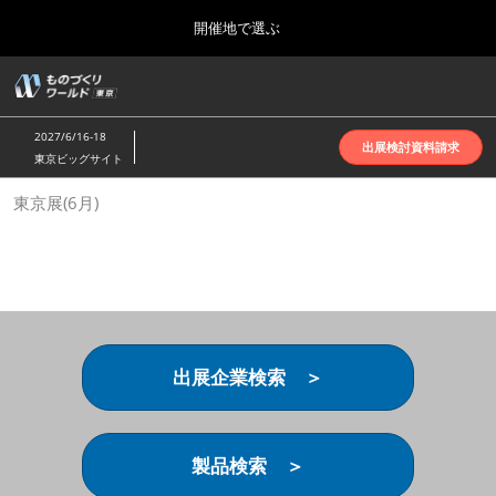
Press
ス
開催地で選ぶ
Escape
キ
to
ッ
close
ホーム
グ
プ
the
ロ
2026年10月07日
し
ー
menu.
インテックス大阪 | INTEX Osaka
2027/6/16-18
バ
出展検討資料請求
て
東京ビッグサイト
ル
進
ナ
名古屋展(4月)
東京展(6月)
ビ
む
2027年04月07日
ゲ
ポートメッセなごや | Port Messe Nagoya
ー
シ
ョ
東京展(6月)
ン
2027年06月16日
を
東京ビッグサイト | Tokyo Big Sight
折
り
出展企業検索 ＞
た
大阪展(10月)
た
2026年10月07日
む
インテックス大阪 | INTEX Osaka
製品検索 ＞