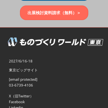
福岡展(12月)
2026年12月02日
マリンメッセ福岡｜MARIN MESSE Fukuoka
出展検討資料請求（無料）＞
2027/6/16-18
東京ビッグサイト
[email protected]
03-6739-4106
X（旧Twitter）
Facebook
Linkedin