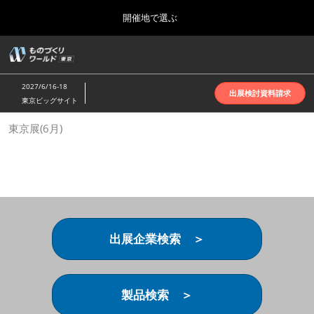
Press
ス
開催地で選ぶ
Escape
キ
to
ッ
close
ホーム
グ
プ
the
ロ
2026年10月07日
し
ー
menu.
インテックス大阪 | INTEX Osaka
2027/6/16-18
バ
出展検討資料請求
て
東京ビッグサイト
ル
進
ナ
名古屋展(4月)
東京展(6月)
ビ
む
2027年04月07日
ゲ
ポートメッセなごや | Port Messe Nagoya
ー
シ
ョ
東京展(6月)
ン
2027年06月16日
を
東京ビッグサイト | Tokyo Big Sight
折
り
出展企業検索 ＞
た
大阪展(10月)
た
2026年10月07日
む
インテックス大阪 | INTEX Osaka
製品検索 ＞