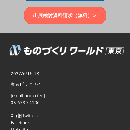
福岡展(12月)
2026年12月02日
マリンメッセ福岡｜MARIN MESSE Fukuoka
出展検討資料請求（無料）＞
2027/6/16-18
東京ビッグサイト
[email protected]
03-6739-4106
X（旧Twitter）
Facebook
Linkedin