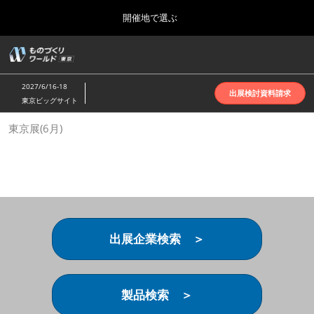
Press
ス
開催地で選ぶ
Escape
キ
to
ッ
close
ホーム
グ
プ
the
ロ
2026年10月07日
し
ー
menu.
インテックス大阪 | INTEX Osaka
2027/6/16-18
バ
出展検討資料請求
て
東京ビッグサイト
ル
進
ナ
名古屋展(4月)
東京展(6月)
ビ
む
2027年04月07日
ゲ
ポートメッセなごや | Port Messe Nagoya
ー
シ
ョ
東京展(6月)
ン
2027年06月16日
を
東京ビッグサイト | Tokyo Big Sight
折
り
出展企業検索 ＞
た
大阪展(10月)
た
2026年10月07日
む
インテックス大阪 | INTEX Osaka
製品検索 ＞