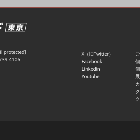
セミナー参加ポリ
l protected]
X（旧Twitter）
739-4106
Facebook
Linkedin
Youtube