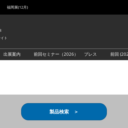
福岡展(12月)
8
サイト
出展案内
前回セミナー（2026）
プレス
前回 (2
展
展社・製品検索
出展検討資料を請求する
取材事前登録
会場
（無料）
展製品特集 一覧
来場者
ローバル･サプライ
特集
目の併催イベント
法について
製品検索 ＞