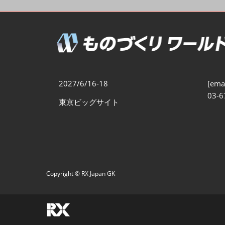
製造業DX展
展示会・
シー
ものづくりODM/EMS展
製造業サイバーセキュリテ
ィ展
スマートメンテナンス展
2027/6/16-18
[emai
ものづくりNEXT
03-6
東京ビッグサイト
製造業×フィジカルAI展
Copyright © RX Japan GK