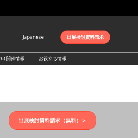
Japanese
出展検討資料請求
Japanese
English
026) 開催情報
お役立ち情報
简体中文
初日の様子 (2026)
한국어
数 (2026)
出展検討資料請求（無料）＞