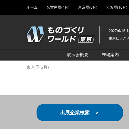
Press
ス
ホーム
名古屋展(4月)
東京展(6月)
大阪展(10月)
Escape
キ
to
ッ
close
プ
the
2027/6/16-1
し
menu.
東京ビッグ
て
進
む
展示会概要
来場案内
設計･製造ソリューション
前回 出
東京展(6月)
機械要素技術展
前回 出
ヘルスケア･医療機器 開発
前回 グ
展
チェーン
工場設備･備品展
前回 注
次世代3Dプリンタ展
ご来場方
出展企業検索 ＞
計測･検査･センサ展
アクセス