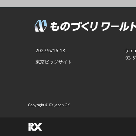
製造業DX展
展示会・
シー
ものづくりODM/EMS展
製造業サイバーセキュリテ
ィ展
スマートメンテナンス展
2027/6/16-18
[emai
ものづくりNEXT
03-6
東京ビッグサイト
製造業×フィジカルAI展
Copyright © RX Japan GK