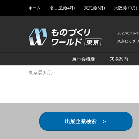
Press
ス
ホーム
名古屋展(4月)
東京展(6月)
大阪展(10月)
Escape
キ
to
ッ
close
プ
the
2027/6/16-1
し
menu.
東京ビッグ
て
進
む
展示会概要
来場案内
設計･製造ソリューション
前回 出
東京展(6月)
機械要素技術展
前回 出
ヘルスケア･医療機器 開発
前回 グ
展
チェーン
工場設備･備品展
前回 注
次世代3Dプリンタ展
ご来場方
出展企業検索 ＞
計測･検査･センサ展
アクセス