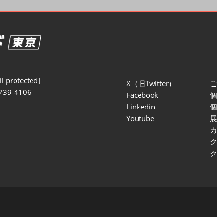
セミナー参加ポリ
l protected]
X（旧Twitter）
739-4106
Facebook
Linkedin
Youtube