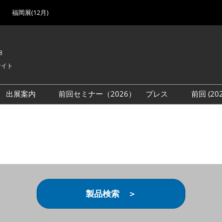
福岡展(12月)
8
サイト
出展案内
前回セミナー（2026）
プレス
前回 (2
展
展社・製品検索
出展検討資料を請求する
取材事前登録
会場
（無料）
展製品特集 一覧
来場者
ローバル･サプライ
特集
目の併催イベント
法について
製品検索 ＞