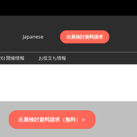
Japanese
出展検討資料請求
Japanese
English
026) 開催情報
お役立ち情報
简体中文
初日の様子 (2026)
한국어
数 (2026)
出展検討資料請求（無料）＞