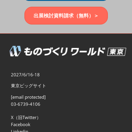
福岡展(12月)
2026年12月02日
マリンメッセ福岡｜MARIN MESSE Fukuoka
出展検討資料請求（無料）＞
2027/6/16-18
東京ビッグサイト
[email protected]
03-6739-4106
X（旧Twitter）
Facebook
Linkedin