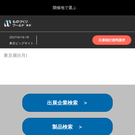
Press
ス
開催地で選ぶ
Escape
キ
to
ッ
close
ホーム
グ
プ
the
ロ
2026年10月07日
し
ー
menu.
インテックス大阪 | INTEX Osaka
2027/6/16-18
バ
出展検討資料請求
て
東京ビッグサイト
ル
進
ナ
名古屋展(4月)
東京展(6月)
ビ
む
2027年04月07日
ゲ
ポートメッセなごや | Port Messe Nagoya
ー
シ
ョ
東京展(6月)
ン
2027年06月16日
を
東京ビッグサイト | Tokyo Big Sight
折
り
出展企業検索 ＞
た
大阪展(10月)
た
2026年10月07日
む
インテックス大阪 | INTEX Osaka
製品検索 ＞