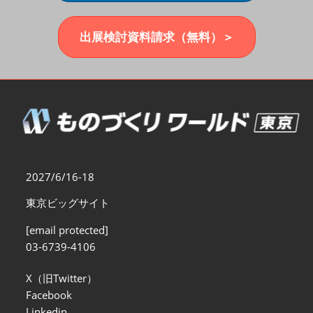
福岡展(12月)
2026年12月02日
マリンメッセ福岡｜MARIN MESSE Fukuoka
出展検討資料請求（無料）＞
2027/6/16-18
東京ビッグサイト
[email protected]
03-6739-4106
X（旧Twitter）
Facebook
Linkedin