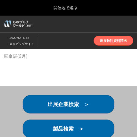
Press
ス
開催地で選ぶ
Escape
キ
to
ッ
close
ホーム
グ
プ
the
ロ
2026年10月07日
し
ー
menu.
インテックス大阪 | INTEX Osaka
2027/6/16-18
バ
出展検討資料請求
て
東京ビッグサイト
ル
進
ナ
名古屋展(4月)
東京展(6月)
ビ
む
2027年04月07日
ゲ
ポートメッセなごや | Port Messe Nagoya
ー
シ
ョ
東京展(6月)
ン
2027年06月16日
を
東京ビッグサイト | Tokyo Big Sight
折
り
出展企業検索 ＞
た
大阪展(10月)
た
2026年10月07日
む
インテックス大阪 | INTEX Osaka
製品検索 ＞