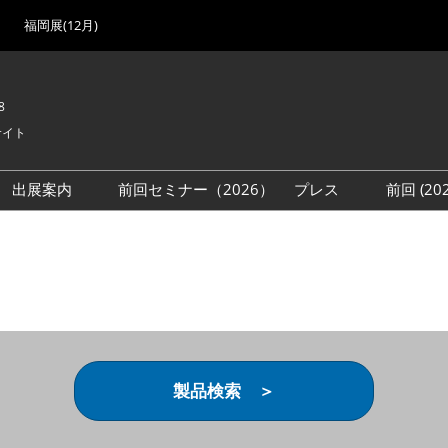
福岡展(12月)
8
サイト
出展案内
前回セミナー（2026）
プレス
前回 (2
展
展社・製品検索
出展検討資料を請求する
取材事前登録
会場
（無料）
展製品特集 一覧
来場者
ローバル･サプライ
特集
目の併催イベント
法について
製品検索 ＞