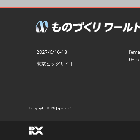
製造業DX展
展示会・
シー
ものづくりODM/EMS展
製造業サイバーセキュリテ
ィ展
スマートメンテナンス展
2027/6/16-18
[emai
ものづくりNEXT
03-6
東京ビッグサイト
製造業×フィジカルAI展
Copyright © RX Japan GK