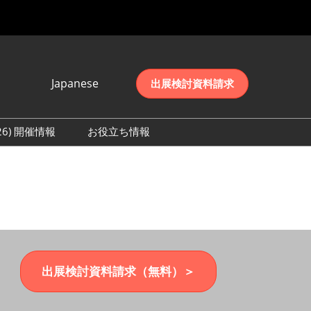
Japanese
出展検討資料請求
Japanese
English
026) 開催情報
お役立ち情報
简体中文
初日の様子 (2026)
한국어
数 (2026)
出展検討資料請求（無料）＞