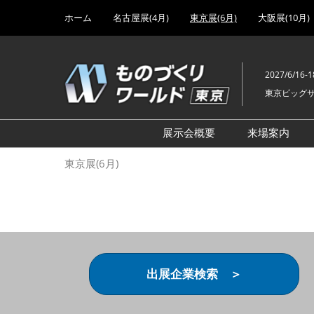
Press
ス
ホーム
名古屋展(4月)
東京展(6月)
大阪展(10月)
Escape
キ
to
ッ
close
プ
the
2027/6/16-1
し
menu.
東京ビッグ
て
進
む
展示会概要
来場案内
設計･製造ソリューション
前回 出
東京展(6月)
機械要素技術展
前回 出
ヘルスケア･医療機器 開発
前回 グ
展
チェーン
工場設備･備品展
前回 注
次世代3Dプリンタ展
ご来場方
出展企業検索 ＞
計測･検査･センサ展
アクセス