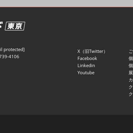
セミナー参加ポリ
l protected]
X（旧Twitter）
739-4106
Facebook
Linkedin
Youtube