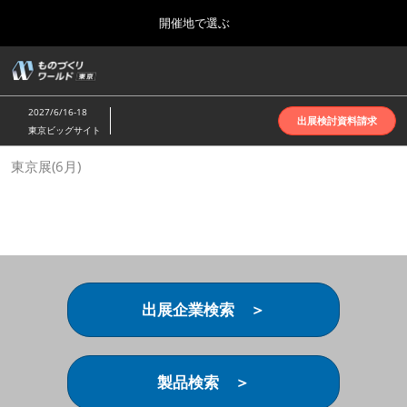
Press
ス
開催地で選ぶ
Escape
キ
to
ッ
close
ホーム
グ
プ
the
ロ
2026年10月07日
し
ー
menu.
インテックス大阪 | INTEX Osaka
2027/6/16-18
バ
出展検討資料請求
て
東京ビッグサイト
ル
進
ナ
名古屋展(4月)
東京展(6月)
ビ
む
2027年04月07日
ゲ
ポートメッセなごや | Port Messe Nagoya
ー
シ
ョ
東京展(6月)
ン
2027年06月16日
を
東京ビッグサイト | Tokyo Big Sight
折
り
出展企業検索 ＞
た
大阪展(10月)
た
2026年10月07日
む
インテックス大阪 | INTEX Osaka
製品検索 ＞