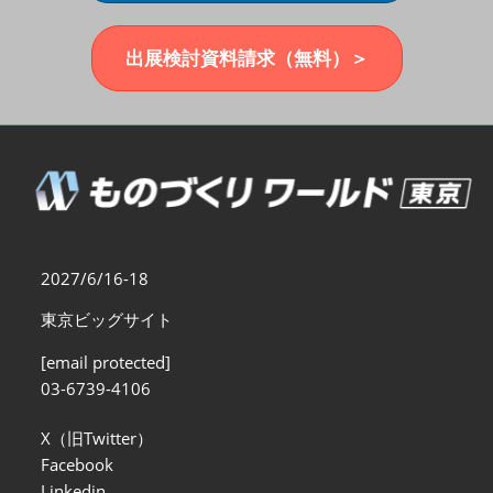
福岡展(12月)
2026年12月02日
マリンメッセ福岡｜MARIN MESSE Fukuoka
出展検討資料請求（無料）＞
2027/6/16-18
東京ビッグサイト
[email protected]
03-6739-4106
X（旧Twitter）
Facebook
Linkedin