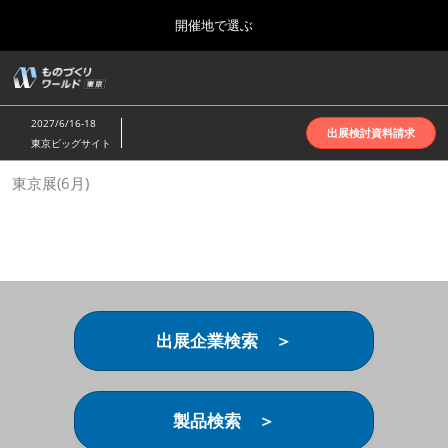
Press
ス
開催地で選ぶ
Escape
キ
to
ッ
close
ホーム
グ
プ
the
ロ
2026年10月07日
し
ー
menu.
インテックス大阪 | INTEX Osaka
2027/6/16-18
バ
出展検討資料請求
て
東京ビッグサイト
ル
進
ナ
名古屋展(4月)
東京展(6月)
ビ
む
2027年04月07日
ゲ
ポートメッセなごや | Port Messe Nagoya
ー
シ
ョ
東京展(6月)
ン
2027年06月16日
を
東京ビッグサイト | Tokyo Big Sight
折
り
出展企業検索 ＞
た
大阪展(10月)
た
2026年10月07日
む
インテックス大阪 | INTEX Osaka
製品検索 ＞