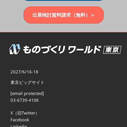
福岡展(12月)
2026年12月02日
マリンメッセ福岡｜MARIN MESSE Fukuoka
出展検討資料請求（無料）＞
2027/6/16-18
東京ビッグサイト
[email protected]
03-6739-4106
X（旧Twitter）
Facebook
Linkedin