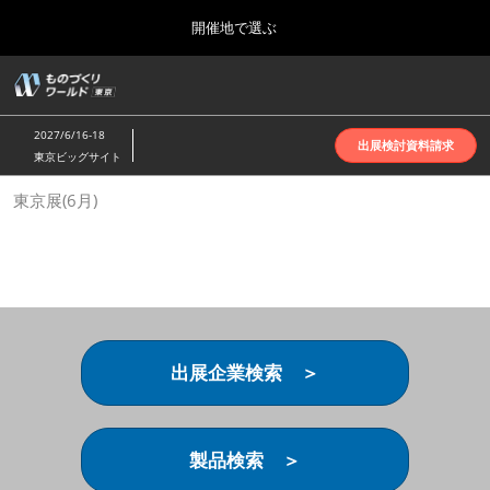
Press
ス
開催地で選ぶ
Escape
キ
to
ッ
close
ホーム
グ
プ
the
ロ
2026年10月07日
し
ー
menu.
インテックス大阪 | INTEX Osaka
2027/6/16-18
バ
出展検討資料請求
て
東京ビッグサイト
ル
進
ナ
名古屋展(4月)
東京展(6月)
ビ
む
2027年04月07日
ゲ
ポートメッセなごや | Port Messe Nagoya
ー
シ
ョ
東京展(6月)
ン
2027年06月16日
を
東京ビッグサイト | Tokyo Big Sight
折
り
出展企業検索 ＞
た
大阪展(10月)
た
2026年10月07日
む
インテックス大阪 | INTEX Osaka
製品検索 ＞