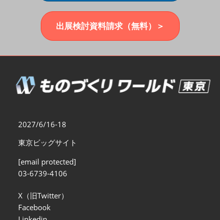
福岡展(12月)
2026年12月02日
マリンメッセ福岡｜MARIN MESSE Fukuoka
出展検討資料請求（無料）＞
2027/6/16-18
東京ビッグサイト
[email protected]
03-6739-4106
X（旧Twitter）
Facebook
Linkedin