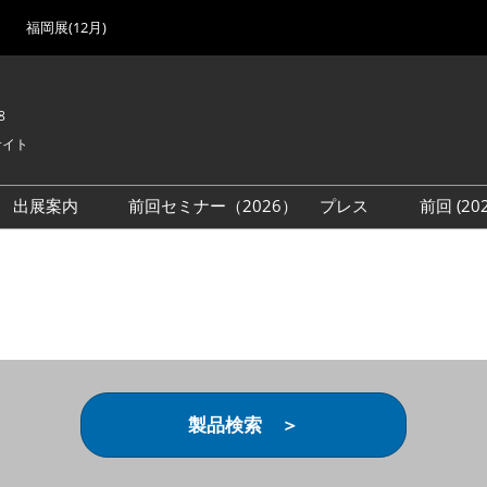
福岡展(12月)
8
サイト
出展案内
前回セミナー（2026）
プレス
前回 (2
展
展社・製品検索
出展検討資料を請求する
取材事前登録
会場
（無料）
展製品特集 一覧
来場者
ローバル･サプライ
特集
目の併催イベント
法について
製品検索 ＞