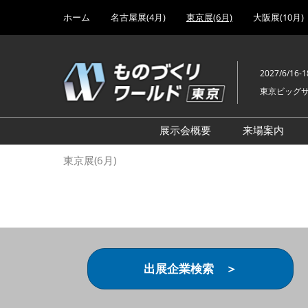
Press
ス
ホーム
名古屋展(4月)
東京展(6月)
大阪展(10月)
Escape
キ
to
ッ
close
プ
the
2027/6/16-1
し
menu.
東京ビッグ
て
進
む
展示会概要
来場案内
設計･製造ソリューション
前回 出
東京展(6月)
機械要素技術展
前回 出
ヘルスケア･医療機器 開発
前回 グ
展
チェーン
工場設備･備品展
前回 注
次世代3Dプリンタ展
ご来場方
出展企業検索 ＞
計測･検査･センサ展
アクセス