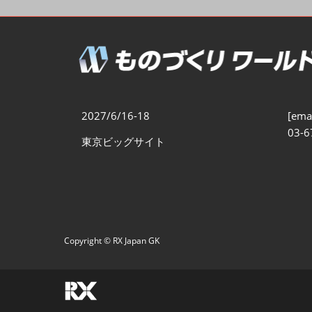
製造業DX展
展示会・
シー
ものづくりODM/EMS展
製造業サイバーセキュリテ
ィ展
スマートメンテナンス展
2027/6/16-18
[emai
ものづくりNEXT
03-6
東京ビッグサイト
製造業×フィジカルAI展
Copyright © RX Japan GK