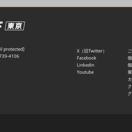
セミナー参加ポリ
l protected]
X（旧Twitter）
739-4106
Facebook
Linkedin
Youtube