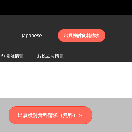
Japanese
出展検討資料請求
Japanese
English
026) 開催情報
お役立ち情報
简体中文
初日の様子 (2026)
한국어
数 (2026)
出展検討資料請求（無料）＞