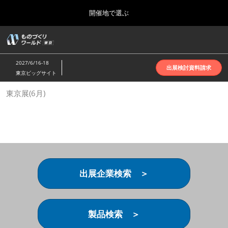
Press
ス
開催地で選ぶ
Escape
キ
to
ッ
close
ホーム
グ
プ
the
ロ
2026年10月07日
し
ー
menu.
インテックス大阪 | INTEX Osaka
2027/6/16-18
バ
出展検討資料請求
て
東京ビッグサイト
ル
進
ナ
名古屋展(4月)
東京展(6月)
ビ
む
2027年04月07日
ゲ
ポートメッセなごや | Port Messe Nagoya
ー
シ
ョ
東京展(6月)
ン
2027年06月16日
を
東京ビッグサイト | Tokyo Big Sight
折
り
出展企業検索 ＞
た
大阪展(10月)
た
2026年10月07日
む
インテックス大阪 | INTEX Osaka
製品検索 ＞