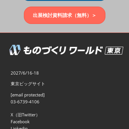
福岡展(12月)
2026年12月02日
マリンメッセ福岡｜MARIN MESSE Fukuoka
出展検討資料請求（無料）＞
2027/6/16-18
東京ビッグサイト
[email protected]
03-6739-4106
X（旧Twitter）
Facebook
Linkedin