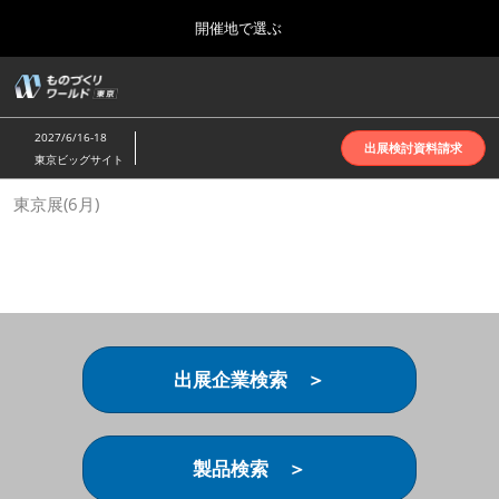
Press
ス
開催地で選ぶ
Escape
キ
to
ッ
close
ホーム
グ
プ
the
ロ
2026年10月07日
し
ー
menu.
インテックス大阪 | INTEX Osaka
2027/6/16-18
バ
出展検討資料請求
て
東京ビッグサイト
ル
進
ナ
名古屋展(4月)
東京展(6月)
ビ
む
2027年04月07日
ゲ
ポートメッセなごや | Port Messe Nagoya
ー
シ
ョ
東京展(6月)
ン
2027年06月16日
を
東京ビッグサイト | Tokyo Big Sight
折
り
出展企業検索 ＞
た
大阪展(10月)
た
2026年10月07日
む
インテックス大阪 | INTEX Osaka
製品検索 ＞