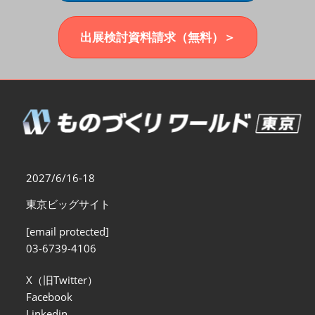
福岡展(12月)
2026年12月02日
マリンメッセ福岡｜MARIN MESSE Fukuoka
出展検討資料請求（無料）＞
2027/6/16-18
東京ビッグサイト
[email protected]
03-6739-4106
X（旧Twitter）
Facebook
Linkedin