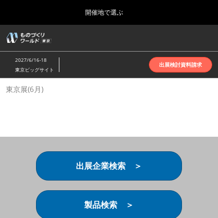
Press
ス
開催地で選ぶ
Escape
キ
to
ッ
close
ホーム
グ
プ
the
ロ
2026年10月07日
し
ー
menu.
インテックス大阪 | INTEX Osaka
2027/6/16-18
バ
出展検討資料請求
て
東京ビッグサイト
ル
進
ナ
名古屋展(4月)
東京展(6月)
ビ
む
2027年04月07日
ゲ
ポートメッセなごや | Port Messe Nagoya
ー
シ
ョ
東京展(6月)
ン
2027年06月16日
を
東京ビッグサイト | Tokyo Big Sight
折
り
出展企業検索 ＞
た
大阪展(10月)
た
2026年10月07日
む
インテックス大阪 | INTEX Osaka
製品検索 ＞