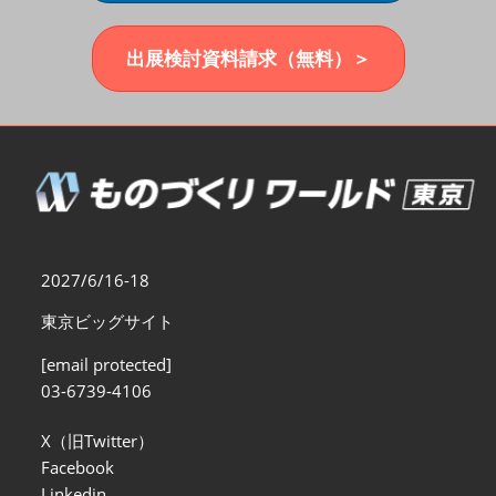
福岡展(12月)
2026年12月02日
マリンメッセ福岡｜MARIN MESSE Fukuoka
出展検討資料請求（無料）＞
2027/6/16-18
東京ビッグサイト
[email protected]
03-6739-4106
X（旧Twitter）
Facebook
Linkedin