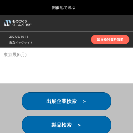
Press
ス
開催地で選ぶ
Escape
キ
to
ッ
close
ホーム
グ
プ
the
ロ
2026年10月07日
し
ー
menu.
インテックス大阪 | INTEX Osaka
2027/6/16-18
バ
出展検討資料請求
て
東京ビッグサイト
ル
進
ナ
名古屋展(4月)
東京展(6月)
ビ
む
2027年04月07日
ゲ
ポートメッセなごや | Port Messe Nagoya
ー
シ
ョ
東京展(6月)
ン
2027年06月16日
を
東京ビッグサイト | Tokyo Big Sight
折
り
出展企業検索 ＞
た
大阪展(10月)
た
2026年10月07日
む
インテックス大阪 | INTEX Osaka
製品検索 ＞