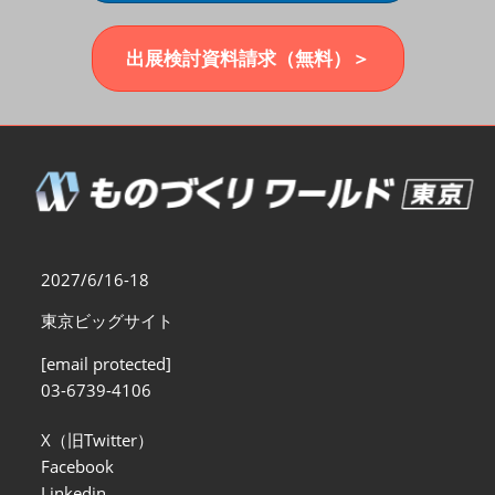
福岡展(12月)
2026年12月02日
マリンメッセ福岡｜MARIN MESSE Fukuoka
出展検討資料請求（無料）＞
2027/6/16-18
東京ビッグサイト
[email protected]
03-6739-4106
X（旧Twitter）
Facebook
Linkedin