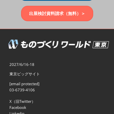
福岡展(12月)
2026年12月02日
マリンメッセ福岡｜MARIN MESSE Fukuoka
出展検討資料請求（無料）＞
2027/6/16-18
東京ビッグサイト
[email protected]
03-6739-4106
X（旧Twitter）
Facebook
Linkedin