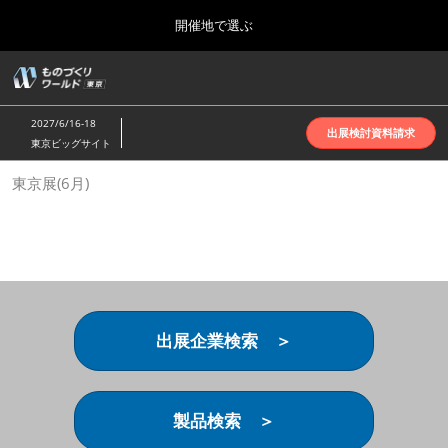
Press
ス
開催地で選ぶ
Escape
キ
to
ッ
close
ホーム
グ
プ
the
ロ
2026年10月07日
し
ー
menu.
インテックス大阪 | INTEX Osaka
2027/6/16-18
バ
出展検討資料請求
て
東京ビッグサイト
ル
進
ナ
名古屋展(4月)
東京展(6月)
ビ
む
2027年04月07日
ゲ
ポートメッセなごや | Port Messe Nagoya
ー
シ
ョ
東京展(6月)
ン
2027年06月16日
を
東京ビッグサイト | Tokyo Big Sight
折
り
出展企業検索 ＞
た
大阪展(10月)
た
2026年10月07日
む
インテックス大阪 | INTEX Osaka
製品検索 ＞