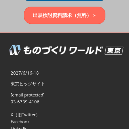
福岡展(12月)
2026年12月02日
マリンメッセ福岡｜MARIN MESSE Fukuoka
出展検討資料請求（無料）＞
2027/6/16-18
東京ビッグサイト
[email protected]
03-6739-4106
X（旧Twitter）
Facebook
Linkedin