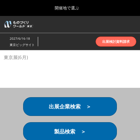
Press
ス
開催地で選ぶ
Escape
キ
to
ッ
close
ホーム
グ
プ
the
ロ
2026年10月07日
し
ー
menu.
インテックス大阪 | INTEX Osaka
2027/6/16-18
バ
出展検討資料請求
て
東京ビッグサイト
ル
進
ナ
名古屋展(4月)
東京展(6月)
ビ
む
2027年04月07日
ゲ
ポートメッセなごや | Port Messe Nagoya
ー
シ
ョ
東京展(6月)
ン
2027年06月16日
を
東京ビッグサイト | Tokyo Big Sight
折
り
出展企業検索 ＞
た
大阪展(10月)
た
2026年10月07日
む
インテックス大阪 | INTEX Osaka
製品検索 ＞