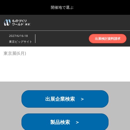
Press
ス
開催地で選ぶ
Escape
キ
to
ッ
close
ホーム
グ
プ
the
ロ
2026年10月07日
し
ー
menu.
インテックス大阪 | INTEX Osaka
2027/6/16-18
バ
出展検討資料請求
て
東京ビッグサイト
ル
進
ナ
名古屋展(4月)
東京展(6月)
ビ
む
2027年04月07日
ゲ
ポートメッセなごや | Port Messe Nagoya
ー
シ
ョ
東京展(6月)
ン
2027年06月16日
を
東京ビッグサイト | Tokyo Big Sight
折
り
出展企業検索 ＞
た
大阪展(10月)
た
2026年10月07日
む
インテックス大阪 | INTEX Osaka
製品検索 ＞