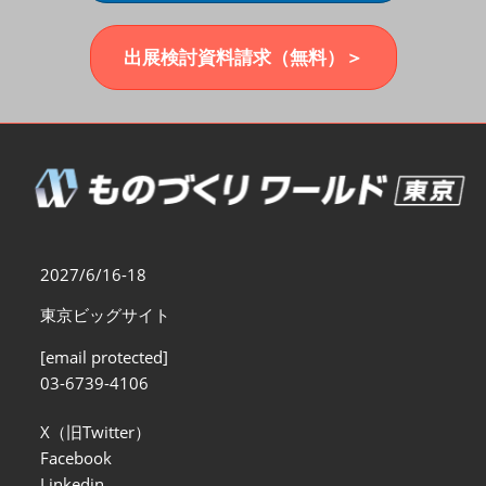
福岡展(12月)
2026年12月02日
マリンメッセ福岡｜MARIN MESSE Fukuoka
出展検討資料請求（無料）＞
2027/6/16-18
東京ビッグサイト
[email protected]
03-6739-4106
X（旧Twitter）
Facebook
Linkedin