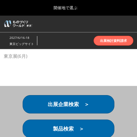
Press
ス
開催地で選ぶ
Escape
キ
to
ッ
close
ホーム
グ
プ
the
ロ
2026年10月07日
し
ー
menu.
インテックス大阪 | INTEX Osaka
2027/6/16-18
バ
出展検討資料請求
て
東京ビッグサイト
ル
進
ナ
名古屋展(4月)
東京展(6月)
ビ
む
2027年04月07日
ゲ
ポートメッセなごや | Port Messe Nagoya
ー
シ
ョ
東京展(6月)
ン
2027年06月16日
を
東京ビッグサイト | Tokyo Big Sight
折
り
出展企業検索 ＞
た
大阪展(10月)
た
2026年10月07日
む
インテックス大阪 | INTEX Osaka
製品検索 ＞