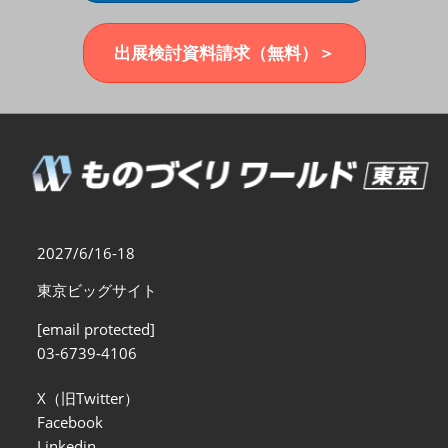
福岡展(12月)
2026年12月02日
マリンメッセ福岡｜MARIN MESSE Fukuoka
出展検討資料請求（無料）＞
2027/6/16-18
東京ビッグサイト
[email protected]
03-6739-4106
X（旧Twitter）
Facebook
Linkedin