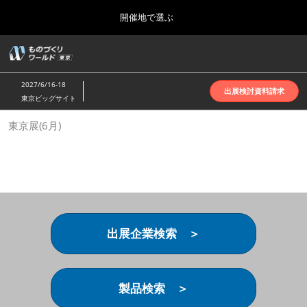
Press
ス
開催地で選ぶ
Escape
キ
to
ッ
close
ホーム
グ
プ
the
ロ
2026年10月07日
し
ー
menu.
インテックス大阪 | INTEX Osaka
2027/6/16-18
バ
出展検討資料請求
て
東京ビッグサイト
ル
進
ナ
名古屋展(4月)
東京展(6月)
ビ
む
2027年04月07日
ゲ
ポートメッセなごや | Port Messe Nagoya
ー
シ
ョ
東京展(6月)
ン
2027年06月16日
を
東京ビッグサイト | Tokyo Big Sight
折
り
出展企業検索 ＞
た
大阪展(10月)
た
2026年10月07日
む
インテックス大阪 | INTEX Osaka
製品検索 ＞