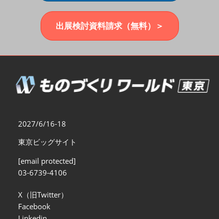
福岡展(12月)
2026年12月02日
マリンメッセ福岡｜MARIN MESSE Fukuoka
出展検討資料請求（無料）＞
2027/6/16-18
東京ビッグサイト
[email protected]
03-6739-4106
X（旧Twitter）
Facebook
Linkedin