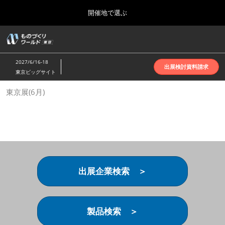
Press
ス
開催地で選ぶ
Escape
キ
to
ッ
close
ホーム
グ
プ
the
ロ
2026年10月07日
し
ー
menu.
インテックス大阪 | INTEX Osaka
2027/6/16-18
バ
出展検討資料請求
て
東京ビッグサイト
ル
進
ナ
名古屋展(4月)
東京展(6月)
ビ
む
2027年04月07日
ゲ
ポートメッセなごや | Port Messe Nagoya
ー
シ
ョ
東京展(6月)
ン
2027年06月16日
を
東京ビッグサイト | Tokyo Big Sight
折
り
出展企業検索 ＞
た
大阪展(10月)
た
2026年10月07日
む
インテックス大阪 | INTEX Osaka
製品検索 ＞