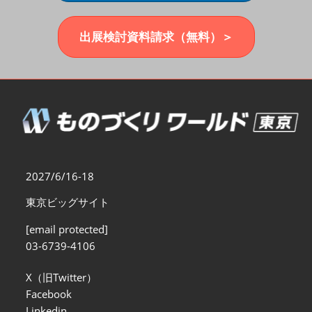
福岡展(12月)
2026年12月02日
マリンメッセ福岡｜MARIN MESSE Fukuoka
出展検討資料請求（無料）＞
2027/6/16-18
東京ビッグサイト
[email protected]
03-6739-4106
X（旧Twitter）
Facebook
Linkedin