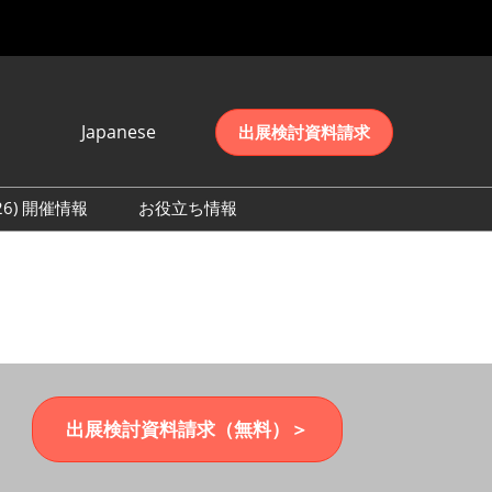
Japanese
出展検討資料請求
Japanese
English
026) 開催情報
お役立ち情報
简体中文
初日の様子 (2026)
한국어
数 (2026)
出展検討資料請求（無料）＞