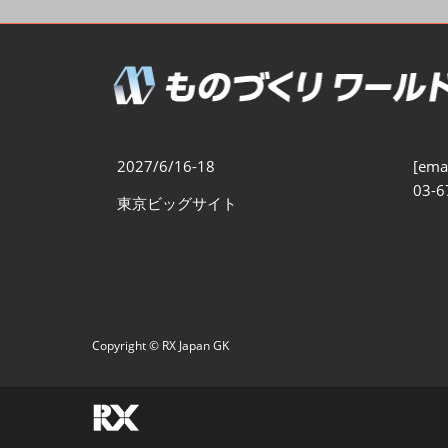
製造業DX展
展示会・
シー
ものづくりODM/EMS展
製造業サイバーセキュリテ
ィ展
スマートメンテナンス展
2027/6/16-18
[emai
ものづくりNEXT
03-6
東京ビッグサイト
製造業×フィジカルAI展
Copyright © RX Japan GK