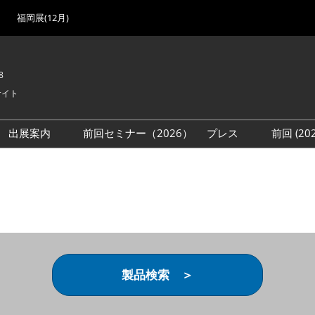
福岡展(12月)
8
サイト
出展案内
前回セミナー（2026）
プレス
前回 (2
展
展社・製品検索
出展検討資料を請求する
取材事前登録
会場
（無料）
展製品特集 一覧
来場者
ローバル･サプライ
特集
目の併催イベント
法について
製品検索 ＞