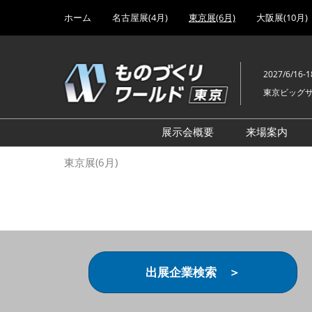
Press
ス
ホーム
名古屋展(4月)
東京展(6月)
大阪展(10月)
Escape
キ
to
ッ
close
プ
the
2027/6/16-1
し
menu.
東京ビッグ
て
進
む
展示会概要
来場案内
設計･製造ソリューション
前回 出
東京展(6月)
機械要素技術展
前回 出
ヘルスケア･医療機器 開発
前回 グ
展
チェーン
工場設備･備品展
前回 注
次世代3Dプリンタ展
ご来場方
出展企業検索 ＞
計測･検査･センサ展
アクセス