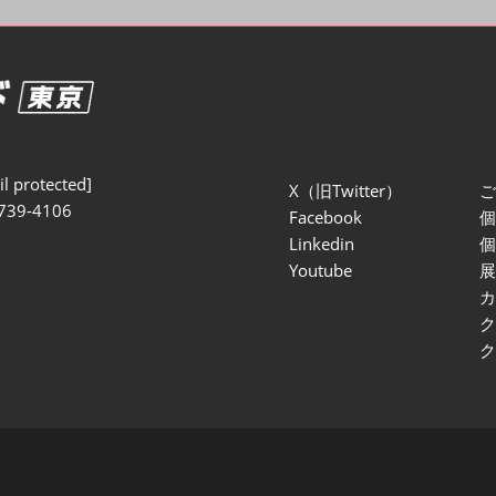
セミナー参加ポリ
l protected]
X（旧Twitter）
739-4106
Facebook
Linkedin
Youtube