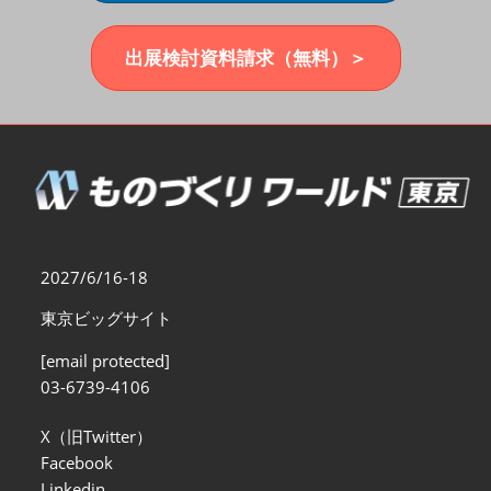
福岡展(12月)
2026年12月02日
マリンメッセ福岡｜MARIN MESSE Fukuoka
出展検討資料請求（無料）＞
2027/6/16-18
東京ビッグサイト
[email protected]
03-6739-4106
X（旧Twitter）
Facebook
Linkedin