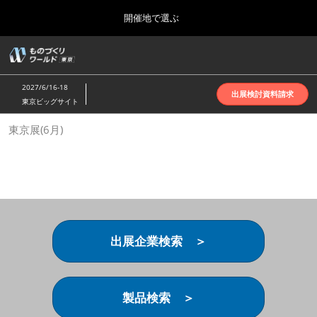
Press
ス
開催地で選ぶ
Escape
キ
to
ッ
close
ホーム
グ
プ
the
ロ
2026年10月07日
し
ー
menu.
インテックス大阪 | INTEX Osaka
2027/6/16-18
バ
出展検討資料請求
て
東京ビッグサイト
ル
進
ナ
名古屋展(4月)
東京展(6月)
ビ
む
2027年04月07日
ゲ
ポートメッセなごや | Port Messe Nagoya
ー
シ
ョ
東京展(6月)
ン
2027年06月16日
を
東京ビッグサイト | Tokyo Big Sight
折
り
出展企業検索 ＞
た
大阪展(10月)
た
2026年10月07日
む
インテックス大阪 | INTEX Osaka
製品検索 ＞