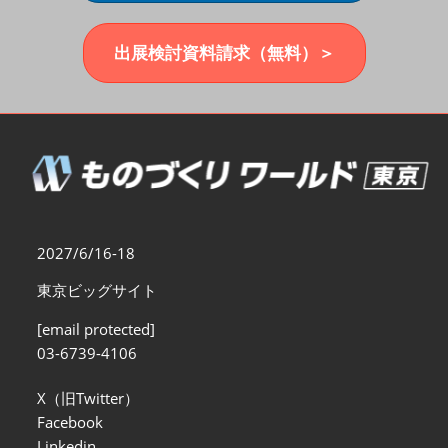
福岡展(12月)
2026年12月02日
マリンメッセ福岡｜MARIN MESSE Fukuoka
出展検討資料請求（無料）＞
2027/6/16-18
東京ビッグサイト
[email protected]
03-6739-4106
X（旧Twitter）
Facebook
Linkedin