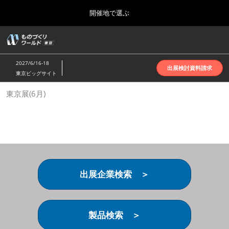
Press
ス
開催地で選ぶ
Escape
キ
to
ッ
close
ホーム
グ
プ
the
ロ
2026年10月07日
し
ー
menu.
インテックス大阪 | INTEX Osaka
2027/6/16-18
バ
出展検討資料請求
て
東京ビッグサイト
ル
進
ナ
名古屋展(4月)
東京展(6月)
ビ
む
2027年04月07日
ゲ
ポートメッセなごや | Port Messe Nagoya
ー
シ
ョ
東京展(6月)
ン
2027年06月16日
を
東京ビッグサイト | Tokyo Big Sight
折
り
出展企業検索 ＞
た
大阪展(10月)
た
2026年10月07日
む
インテックス大阪 | INTEX Osaka
製品検索 ＞