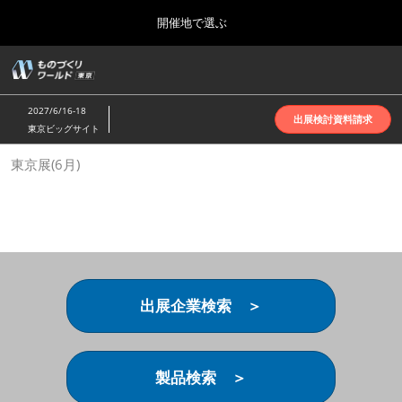
Press
ス
開催地で選ぶ
Escape
キ
to
ッ
close
ホーム
グ
プ
the
ロ
2026年10月07日
し
ー
menu.
インテックス大阪 | INTEX Osaka
2027/6/16-18
バ
出展検討資料請求
て
東京ビッグサイト
ル
進
ナ
名古屋展(4月)
東京展(6月)
ビ
む
2027年04月07日
ゲ
ポートメッセなごや | Port Messe Nagoya
ー
シ
ョ
東京展(6月)
ン
2027年06月16日
を
東京ビッグサイト | Tokyo Big Sight
折
り
出展企業検索 ＞
た
大阪展(10月)
た
2026年10月07日
む
インテックス大阪 | INTEX Osaka
製品検索 ＞