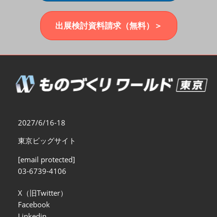
福岡展(12月)
2026年12月02日
マリンメッセ福岡｜MARIN MESSE Fukuoka
出展検討資料請求（無料）＞
2027/6/16-18
東京ビッグサイト
[email protected]
03-6739-4106
X（旧Twitter）
Facebook
Linkedin