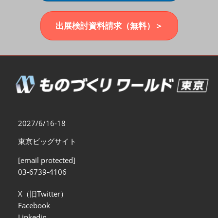
福岡展(12月)
2026年12月02日
マリンメッセ福岡｜MARIN MESSE Fukuoka
出展検討資料請求（無料）＞
2027/6/16-18
東京ビッグサイト
[email protected]
03-6739-4106
X（旧Twitter）
Facebook
Linkedin