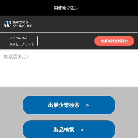
Press
ス
開催地で選ぶ
Escape
キ
to
ッ
close
ホーム
グ
プ
the
ロ
2026年10月07日
し
ー
menu.
インテックス大阪 | INTEX Osaka
2027/6/16-18
バ
出展検討資料請求
て
東京ビッグサイト
ル
進
ナ
名古屋展(4月)
東京展(6月)
ビ
む
2027年04月07日
ゲ
ポートメッセなごや | Port Messe Nagoya
ー
シ
ョ
東京展(6月)
ン
2027年06月16日
を
東京ビッグサイト | Tokyo Big Sight
折
り
出展企業検索 ＞
た
大阪展(10月)
た
2026年10月07日
む
インテックス大阪 | INTEX Osaka
製品検索 ＞