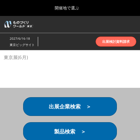
Press
ス
開催地で選ぶ
Escape
キ
to
ッ
close
ホーム
グ
プ
the
ロ
2026年10月07日
し
ー
menu.
インテックス大阪 | INTEX Osaka
2027/6/16-18
バ
出展検討資料請求
て
東京ビッグサイト
ル
進
ナ
名古屋展(4月)
東京展(6月)
ビ
む
2027年04月07日
ゲ
ポートメッセなごや | Port Messe Nagoya
ー
シ
ョ
東京展(6月)
ン
2027年06月16日
を
東京ビッグサイト | Tokyo Big Sight
折
り
出展企業検索 ＞
た
大阪展(10月)
た
2026年10月07日
む
インテックス大阪 | INTEX Osaka
製品検索 ＞