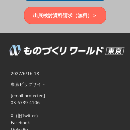
福岡展(12月)
2026年12月02日
マリンメッセ福岡｜MARIN MESSE Fukuoka
出展検討資料請求（無料）＞
2027/6/16-18
東京ビッグサイト
[email protected]
03-6739-4106
X（旧Twitter）
Facebook
Linkedin