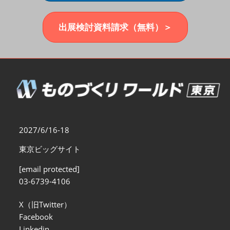
福岡展(12月)
2026年12月02日
マリンメッセ福岡｜MARIN MESSE Fukuoka
出展検討資料請求（無料）＞
2027/6/16-18
東京ビッグサイト
[email protected]
03-6739-4106
X（旧Twitter）
Facebook
Linkedin