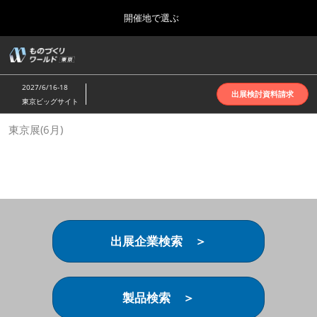
Press
ス
開催地で選ぶ
Escape
キ
to
ッ
close
ホーム
グ
プ
the
ロ
2026年10月07日
し
ー
menu.
インテックス大阪 | INTEX Osaka
2027/6/16-18
バ
出展検討資料請求
て
東京ビッグサイト
ル
進
ナ
名古屋展(4月)
東京展(6月)
ビ
む
2027年04月07日
ゲ
ポートメッセなごや | Port Messe Nagoya
ー
シ
ョ
東京展(6月)
ン
2027年06月16日
を
東京ビッグサイト | Tokyo Big Sight
折
り
出展企業検索 ＞
た
大阪展(10月)
た
2026年10月07日
む
インテックス大阪 | INTEX Osaka
製品検索 ＞