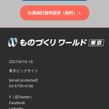
福岡展(12月)
2026年12月02日
マリンメッセ福岡｜MARIN MESSE Fukuoka
出展検討資料請求（無料）＞
2027/6/16-18
東京ビッグサイト
[email protected]
03-6739-4106
X（旧Twitter）
Facebook
Linkedin