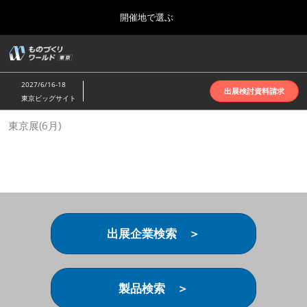
Press
ス
開催地で選ぶ
Escape
キ
to
ッ
close
ホーム
グ
プ
the
ロ
2026年10月07日
し
ー
menu.
インテックス大阪 | INTEX Osaka
2027/6/16-18
バ
出展検討資料請求
て
東京ビッグサイト
ル
進
ナ
名古屋展(4月)
東京展(6月)
ビ
む
2027年04月07日
ゲ
ポートメッセなごや | Port Messe Nagoya
ー
シ
ョ
東京展(6月)
ン
2027年06月16日
を
東京ビッグサイト | Tokyo Big Sight
折
り
出展企業検索 ＞
た
大阪展(10月)
た
2026年10月07日
む
インテックス大阪 | INTEX Osaka
製品検索 ＞