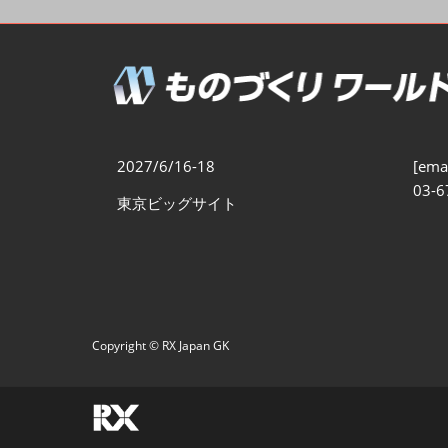
製造業DX展
展示会・
シー
ものづくりODM/EMS展
製造業サイバーセキュリテ
ィ展
スマートメンテナンス展
2027/6/16-18
[emai
ものづくりNEXT
03-6
東京ビッグサイト
製造業×フィジカルAI展
Copyright © RX Japan GK