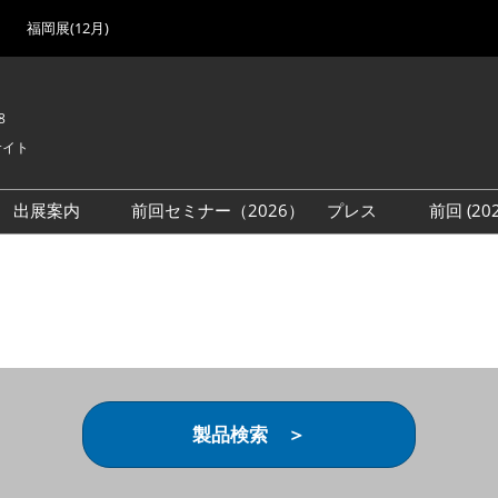
福岡展(12月)
8
サイト
出展案内
前回セミナー（2026）
プレス
前回 (2
展
展社・製品検索
出展検討資料を請求する
取材事前登録
会場
（無料）
展製品特集 一覧
来場者
ローバル･サプライ
特集
目の併催イベント
法について
製品検索 ＞