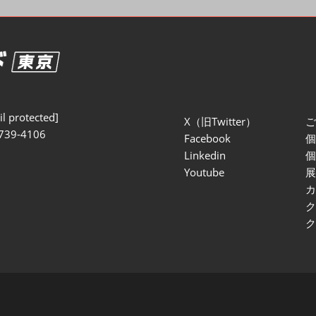
セミナー参加ポリ
l protected]
X（旧Twitter）
739-4106
Facebook
Linkedin
Youtube