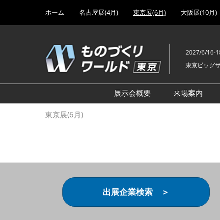
Press
ス
ホーム
名古屋展(4月)
東京展(6月)
大阪展(10月)
Escape
キ
to
ッ
close
プ
the
2027/6/16-1
し
menu.
東京ビッグ
て
進
む
展示会概要
来場案内
設計･製造ソリューション
前回 出
東京展(6月)
機械要素技術展
前回 出
ヘルスケア･医療機器 開発
前回 グ
展
チェーン
工場設備･備品展
前回 注
次世代3Dプリンタ展
ご来場方
出展企業検索 ＞
計測･検査･センサ展
アクセス