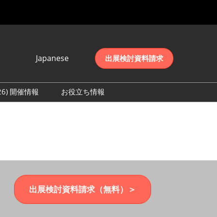
Japanese
出展検討資料請求
Japanese
English
026) 開催情報
お役立ち情報
简体中文
初日の様子 (2026)
한국어
数 (2026)
出展検討資料請求（無料）＞