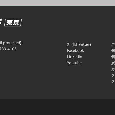
セミナー参加ポリ
l protected]
X（旧Twitter）
739-4106
Facebook
Linkedin
Youtube