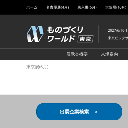
Press
ス
ホーム
名古屋展(4月)
東京展(6月)
大阪展(10月)
Escape
キ
to
ッ
close
プ
the
2027/6/16-1
し
menu.
東京ビッグ
て
進
む
展示会概要
来場案内
設計･製造ソリューション
前回 出
東京展(6月)
機械要素技術展
前回 出
ヘルスケア･医療機器 開発
前回 グ
展
チェーン
工場設備･備品展
前回 注
次世代3Dプリンタ展
ご来場方
出展企業検索 ＞
計測･検査･センサ展
アクセス