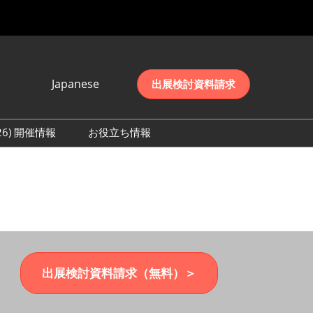
Japanese
出展検討資料請求
Japanese
English
026) 開催情報
お役立ち情報
简体中文
初日の様子 (2026)
한국어
数 (2026)
出展検討資料請求（無料）＞