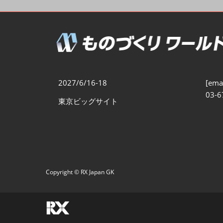
製造業DX展
展示会・
シー
ものづくりODM/EMS展
製造業サイバーセキュリテ
ィ展
スマートメンテナンス展
2027/6/16-18
[emai
ものづくりNEXT
03-6
東京ビッグサイト
製造業×フィジカルAI展
Copyright © RX Japan GK