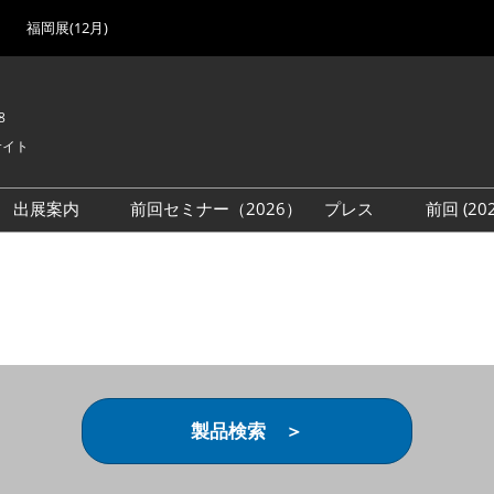
福岡展(12月)
8
サイト
出展案内
前回セミナー（2026）
プレス
前回 (2
展
展社・製品検索
出展検討資料を請求する
取材事前登録
会場
（無料）
展製品特集 一覧
来場者
ローバル･サプライ
特集
目の併催イベント
法について
製品検索 ＞