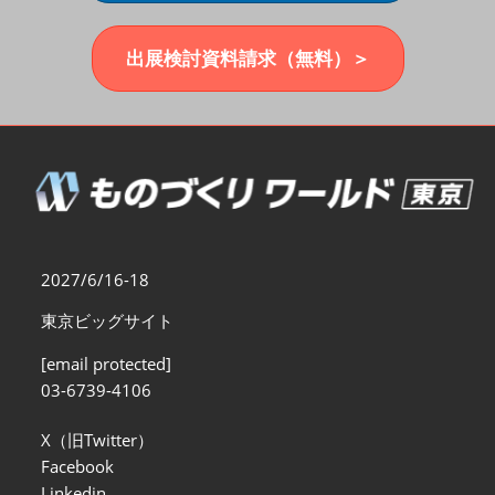
福岡展(12月)
2026年12月02日
マリンメッセ福岡｜MARIN MESSE Fukuoka
出展検討資料請求（無料）＞
2027/6/16-18
東京ビッグサイト
[email protected]
03-6739-4106
X（旧Twitter）
Facebook
Linkedin