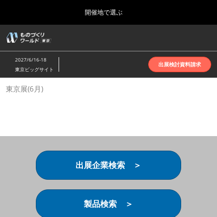
Press
ス
開催地で選ぶ
Escape
キ
to
ッ
close
ホーム
グ
プ
the
ロ
2026年10月07日
し
ー
menu.
インテックス大阪 | INTEX Osaka
2027/6/16-18
バ
出展検討資料請求
て
東京ビッグサイト
ル
進
ナ
名古屋展(4月)
東京展(6月)
ビ
む
2027年04月07日
ゲ
ポートメッセなごや | Port Messe Nagoya
ー
シ
ョ
東京展(6月)
ン
2027年06月16日
を
東京ビッグサイト | Tokyo Big Sight
折
り
出展企業検索 ＞
た
大阪展(10月)
た
2026年10月07日
む
インテックス大阪 | INTEX Osaka
製品検索 ＞