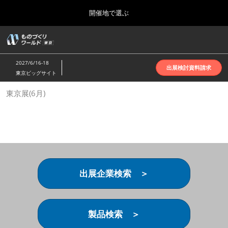
Press
ス
開催地で選ぶ
Escape
キ
to
ッ
close
ホーム
グ
プ
the
ロ
2026年10月07日
し
ー
menu.
インテックス大阪 | INTEX Osaka
2027/6/16-18
バ
出展検討資料請求
て
東京ビッグサイト
ル
進
ナ
名古屋展(4月)
東京展(6月)
ビ
む
2027年04月07日
ゲ
ポートメッセなごや | Port Messe Nagoya
ー
シ
ョ
東京展(6月)
ン
2027年06月16日
を
東京ビッグサイト | Tokyo Big Sight
折
り
出展企業検索 ＞
た
大阪展(10月)
た
2026年10月07日
む
インテックス大阪 | INTEX Osaka
製品検索 ＞