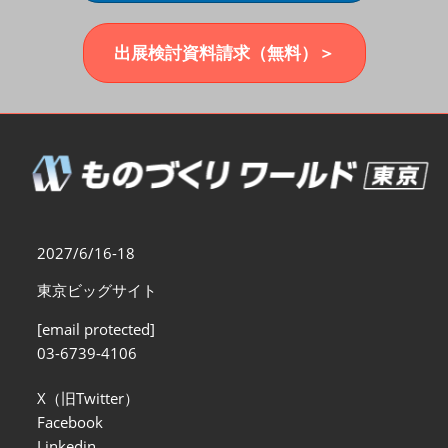
福岡展(12月)
2026年12月02日
マリンメッセ福岡｜MARIN MESSE Fukuoka
出展検討資料請求（無料）＞
2027/6/16-18
東京ビッグサイト
[email protected]
03-6739-4106
X（旧Twitter）
Facebook
Linkedin